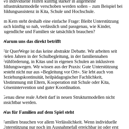
wo individuelle Hilfen künftig stärker in allgemeine
Infrastrukturmodelle verschoben werden sollen – zum Beispiel bei
Bildungsassistenz in Kita, Schule und Hochschule.
Im Kern steht deshalb eine einfache Frage: Bleibt Unterstützung
auch künftig so nah, verlässlich und passgenau, wie Kinder,
Jugendliche und Familien sie tatsächlich brauchen?
Warum uns das direkt betrifft
Für QuerWege ist das keine abstrakte Debatte. Wir arbeiten seit
vielen Jahren in der Schulbegleitung, in der familiennahen
Frühförderung, in Kitas und in eigenen Schulen an inklusiven
Bildungswegen. Wir wissen aus der Praxis: Gute Unterstützung
besteht nicht nur aus »Begleitung vor Ort«. Sie lebt auch von
Beziehungskontinuität, heilpädagogischer Fachlichkeit,
Abstimmung mit Eltern, Kooperation mit Schule oder Kita,
Krisenintervention und guter Koordination.
Genau diese reale Arbeit darf in neuen Strukturmodellen nicht
unsichtbar werden.
Was für Familien auf dem Spiel steht
Familien brauchen vor allem Verlässlichkeit. Wenn individuelle
Unterstützung nur noch im Ausnahmefall erreichbar ist oder erst