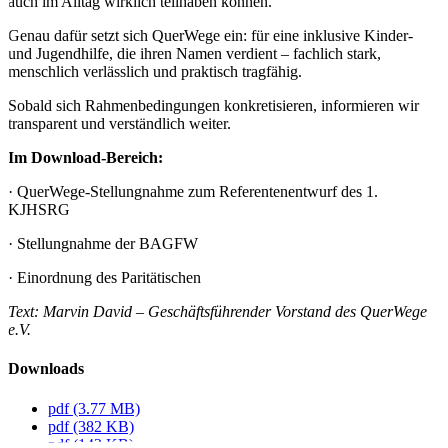
auch im Alltag wirklich teilhaben können.
Genau dafür setzt sich QuerWege ein: für eine inklusive Kinder-
und Jugendhilfe, die ihren Namen verdient – fachlich stark,
menschlich verlässlich und praktisch tragfähig.
Sobald sich Rahmenbedingungen konkretisieren, informieren wir
transparent und verständlich weiter.
Im Download-Bereich:
· QuerWege-Stellungnahme zum Referentenentwurf des 1.
KJHSRG
· Stellungnahme der BAGFW
· Einordnung des Paritätischen
Text: Marvin David – Geschäftsführender Vorstand des QuerWege
e.V.
Downloads
pdf
(3.77 MB)
pdf
(382 KB)
pdf
(142 KB)