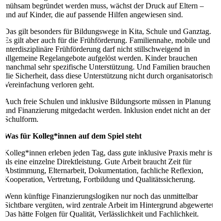
mühsam begründet werden muss, wächst der Druck auf Eltern –
und auf Kinder, die auf passende Hilfen angewiesen sind.
Das gilt besonders für Bildungswege in Kita, Schule und Ganztag.
Es gilt aber auch für die Frühförderung. Familiennahe, mobile und
interdisziplinäre Frühförderung darf nicht stillschweigend in
allgemeine Regelangebote aufgelöst werden. Kinder brauchen
manchmal sehr spezifische Unterstützung. Und Familien brauchen
die Sicherheit, dass diese Unterstützung nicht durch organisatorische
Vereinfachung verloren geht.
Auch freie Schulen und inklusive Bildungsorte müssen in Planung
und Finanzierung mitgedacht werden. Inklusion endet nicht an der
Schulform.
Was für Kolleg*innen auf dem Spiel steht
Kolleg*innen erleben jeden Tag, dass gute inklusive Praxis mehr ist
als eine einzelne Direktleistung. Gute Arbeit braucht Zeit für
Abstimmung, Elternarbeit, Dokumentation, fachliche Reflexion,
Kooperation, Vertretung, Fortbildung und Qualitätssicherung.
Wenn künftige Finanzierungslogiken nur noch das unmittelbar
Sichtbare vergüten, wird zentrale Arbeit im Hintergrund abgewertet.
Das hätte Folgen für Qualität, Verlässlichkeit und Fachlichkeit.