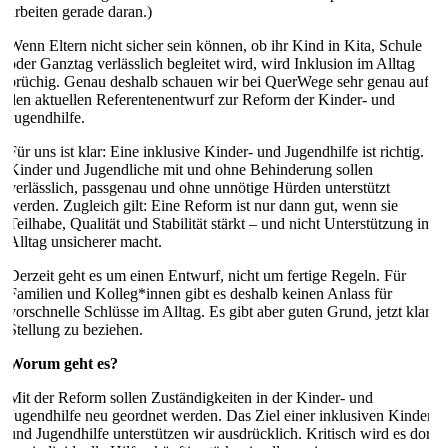
arbeiten gerade daran.)
Wenn Eltern nicht sicher sein können, ob ihr Kind in Kita, Schule
oder Ganztag verlässlich begleitet wird, wird Inklusion im Alltag
brüchig. Genau deshalb schauen wir bei QuerWege sehr genau auf
den aktuellen Referentenentwurf zur Reform der Kinder- und
Jugendhilfe.
Für uns ist klar: Eine inklusive Kinder- und Jugendhilfe ist richtig.
Kinder und Jugendliche mit und ohne Behinderung sollen
verlässlich, passgenau und ohne unnötige Hürden unterstützt
werden. Zugleich gilt: Eine Reform ist nur dann gut, wenn sie
Teilhabe, Qualität und Stabilität stärkt – und nicht Unterstützung im
Alltag unsicherer macht.
Derzeit geht es um einen Entwurf, nicht um fertige Regeln. Für
Familien und Kolleg*innen gibt es deshalb keinen Anlass für
vorschnelle Schlüsse im Alltag. Es gibt aber guten Grund, jetzt klar
Stellung zu beziehen.
Worum geht es?
Mit der Reform sollen Zuständigkeiten in der Kinder- und
Jugendhilfe neu geordnet werden. Das Ziel einer inklusiven Kinder-
und Jugendhilfe unterstützen wir ausdrücklich. Kritisch wird es dort,