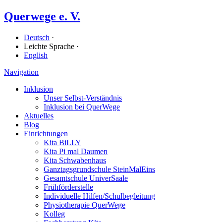
Querwege e. V.
Deutsch
·
Leichte Sprache ·
English
Navigation
Inklusion
Unser Selbst-Verständnis
Inklusion bei QuerWege
Aktuelles
Blog
Einrichtungen
Kita BiLLY
Kita Pi mal Daumen
Kita Schwabenhaus
Ganz­tags­grund­schule SteinMalEins
Gesamtschule UniverSaale
Früh­förder­stelle
Individuelle Hilfen/​Schulbegleitung
Physiotherapie QuerWege
Kolleg