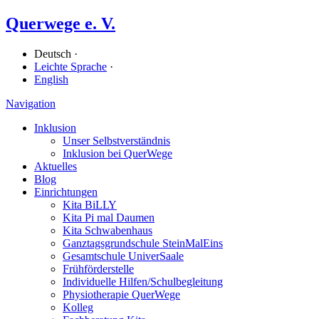
Querwege e. V.
Deutsch ·
Leichte Sprache
·
English
Navigation
Inklusion
Unser Selbstverständnis
Inklusion bei QuerWege
Aktuelles
Blog
Einrichtungen
Kita BiLLY
Kita Pi mal Daumen
Kita Schwabenhaus
Ganz­tags­grund­schule SteinMalEins
Gesamtschule UniverSaale
Früh­förder­stelle
Individuelle Hilfen/​Schulbegleitung
Physiotherapie QuerWege
Kolleg