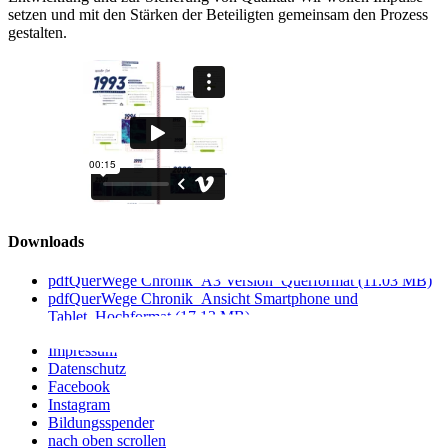
setzen und mit den Stärken der Beteiligten gemeinsam den Prozess
gestalten.
Downloads
pdf
QuerWege Chronik_A3 Version_Querformat
(11.03 MB)
pdf
QuerWege Chronik_Ansicht Smartphone und
Tablet_Hochformat
(17.13 MB)
Impressum
Datenschutz
Facebook
Instagram
Bildungsspender
nach oben scrollen