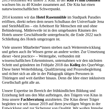
2013 eröffneten wir unsere 3. Kita. In der
Kita Pi mal Daumen
wachsen bis zu 40 Kinder zusammen auf. Die Kita hat einen
naturwissenschaftlichen Schwerpunkt.
2014 konnten wir das
Hotel Rasenmühle
im Stadtpark Paradies
eröffnen, direkt neben dem neuen Schulhaus der UniverSaale Jena
und SteinMalEins – ein Arbeitsort für Menschen mit und ohne
Behinderung. Mittlerweile ist in den umgebauten Räumen des
Hotels unsere Geschäftsstelle untergebracht, die Ende 2022 nach
Schließung des Hotels umgezogen ist.
Viele unserer Mitarbeiter*innen streben nach Weiterentwicklung
und geben auch ihr Wissen gerne an andere weiter. Zur Umsetzung
dieser »best practice« – Weitergabe, verbunden mit
wissenschaftlichen Erkenntnissen, unternahmen wir den nächsten
Schritt und gründeten im Frühjahr 2018 das
Kolleg
des QuerWege.
Diese bietet Weiterbildung, Qualifzierung und Prozessbegleitung
und richtet sich an alle in der Pädagogik tätigen Personen in
Thüringen und weit darüber hinaus. Denn die Idee einer inklusiven
Gesellschaft geht alle an.
Unsere Expertise im Bereich der frühkindlichen Bildung und
Erziehung ließ uns den Mut aufbringen, den Trägern von Kitas in
Jena unsere
Fachberatung
anzubieten. Die Kitas dieser Träger
begleiten wir seit Januar 2019 auf ihren jeweiligen Wegen in der
Entwicklung und zur Sicherung von Qualität. Wir wollen Impulse