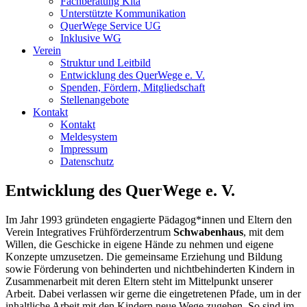
Fachberatung Kita
Unterstützte Kommunikation
QuerWege Service UG
Inklusive WG
Verein
Struktur und Leitbild
Entwicklung des QuerWege e. V.
Spenden, Fördern, Mitgliedschaft
Stellenangebote
Kontakt
Kontakt
Meldesystem
Impressum
Datenschutz
Entwicklung des QuerWege e. V.
Im Jahr 1993 gründeten engagierte Pädagog*innen und Eltern den
Verein Integratives Frühförderzentrum
Schwabenhaus
, mit dem
Willen, die Geschicke in eigene Hände zu nehmen und eigene
Konzepte umzusetzen. Die gemeinsame Erziehung und Bildung
sowie Förderung von behinderten und nichtbehinderten Kindern in
Zusammenarbeit mit deren Eltern steht im Mittelpunkt unserer
Arbeit. Dabei verlassen wir gerne die eingetretenen Pfade, um in der
inhaltliche Arbeit mit den Kindern neue Wege zugehen. So sind im