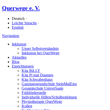
Querwege e. V.
Deutsch ·
Leichte Sprache
·
English
Navigation
Inklusion
Unser Selbstverständnis
Inklusion bei QuerWege
Aktuelles
Blog
Einrichtungen
Kita BiLLY
Kita Pi mal Daumen
Kita Schwabenhaus
Ganz­tags­grund­schule SteinMalEins
Gesamtschule UniverSaale
Früh­förder­stelle
Individuelle Hilfen/​Schulbegleitung
Physiotherapie QuerWege
Kolleg