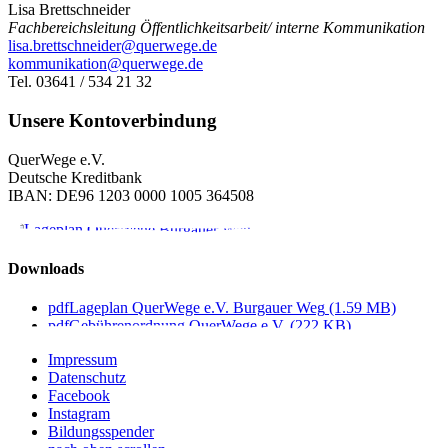
Lisa Brettschneider
Fachbereichsleitung Öffentlichkeitsarbeit/​​ interne Kommunikation
lisa.brettschneider@querwege.de
kommunikation@querwege.de
Tel. 03641 /​ 534 21 32
Unsere Kontoverbindung
QuerWege e.V.
Deutsche Kreditbank
IBAN: DE96 1203 0000 1005 364508
Downloads
pdf
Lageplan QuerWege e.V. Burgauer Weg
(1.59 MB)
pdf
Gebührenordnung QuerWege e.V.
(222 KB)
Impressum
Datenschutz
Facebook
Instagram
Bildungsspender